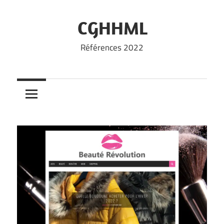
Skip
to
CGHHML
content
Références 2022