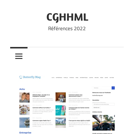
Skip
to
CGHHML
content
Références 2022