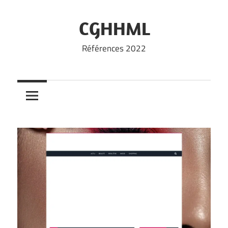
Skip
to
CGHHML
content
Références 2022