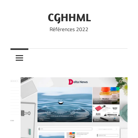
Skip
to
CGHHML
content
Références 2022