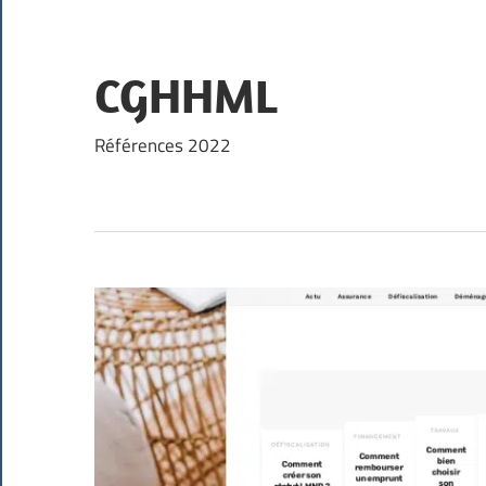
Skip
to
content
CGHHML
Références 2022