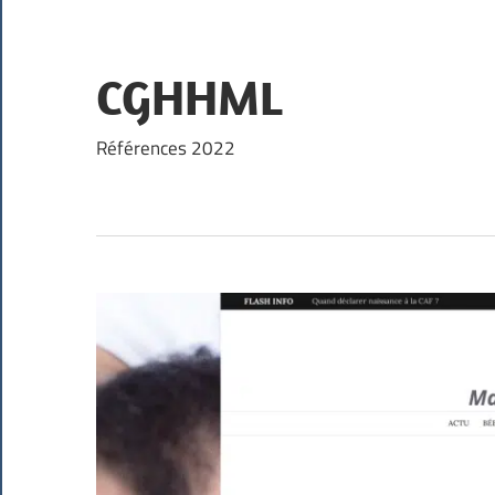
Skip
to
content
CGHHML
Références 2022