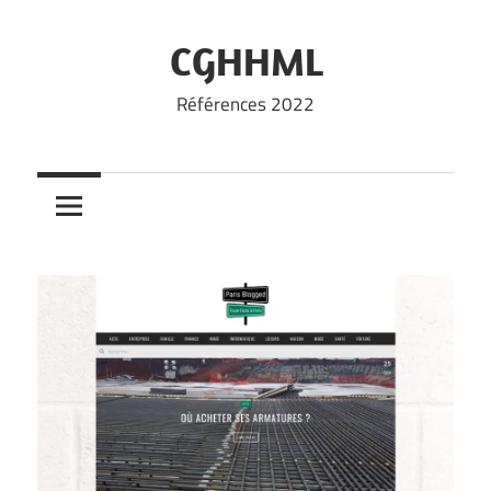
Skip
to
CGHHML
content
Références 2022