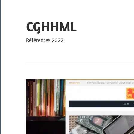
Skip
to
content
CGHHML
Références 2022